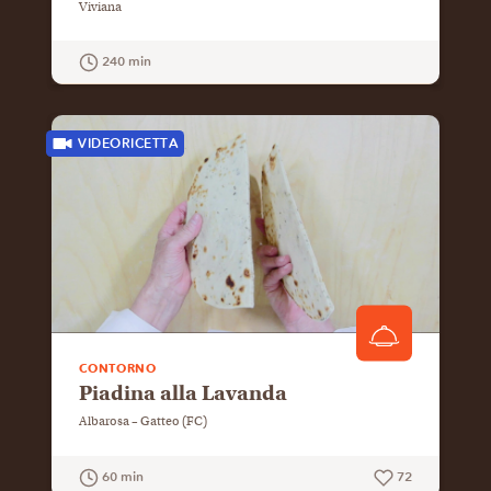
Viviana
240 min
GUARDA LA RICETTA
VIDEORICETTA
CONTORNO
Piadina alla Lavanda
Albarosa – Gatteo (FC)
60 min
72