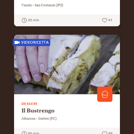
Vanda – San Costanzo (PU)
20 min
41
GUARDA LA RICETTA
VIDEORICETTA
DESSERT
Il Bustrengo
Albarosa – Gatteo (FC)
90 min
89