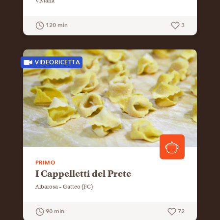
Viviana
120 min
3
GUARDA LA RICETTA
VIDEORICETTA
PRIMO
I Cappelletti del Prete
Albarosa – Gatteo (FC)
90 min
72