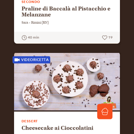
SECONDO
Praline di Baccalà al Pistacchio e
Melanzane
Sara – Rimini (RN)
40 min
19
GUARDA LA RICETTA
VIDEORICETTA
DESSERT
Cheesecake ai Cioccolatini