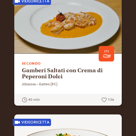
VIDEORICETTA
SECONDO
Gamberi Saltati con Crema di
Peperoni Dolci
Albarosa – Gatteo (FC)
45 min
136
GUARDA LA RICETTA
VIDEORICETTA