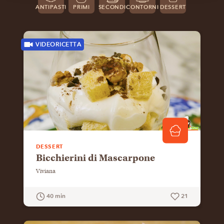
ANTIPASTI
PRIMI
SECONDI
CONTORNI
DESSERT
VIDEORICETTA
DESSERT
Bicchierini di Mascarpone
Viviana
40 min
21
GUARDA LA RICETTA