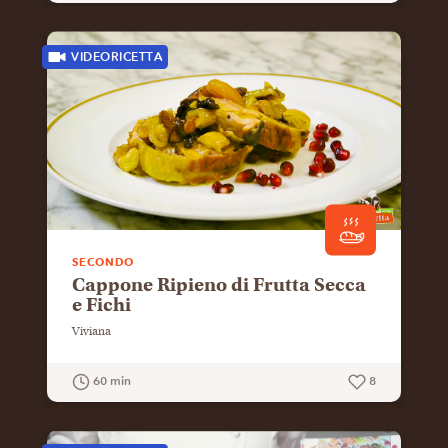
GUARDA LA RICETTA
VIDEORICETTA
SECONDO
Cappone Ripieno di Frutta Secca
e Fichi
Viviana
60 min
8
GUARDA LA RICETTA