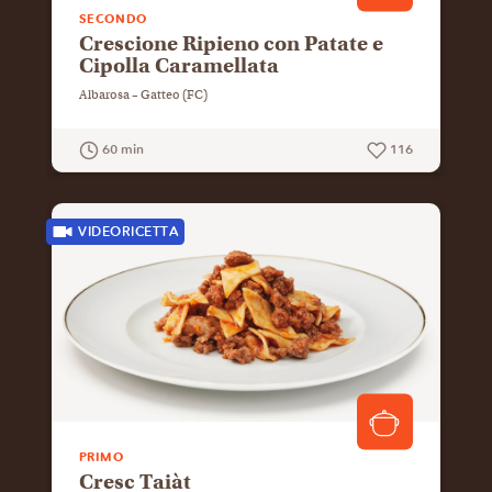
SECONDO
Crescione Ripieno con Patate e
Cipolla Caramellata
Albarosa – Gatteo (FC)
60 min
116
GUARDA LA RICETTA
VIDEORICETTA
PRIMO
Cresc Taiàt