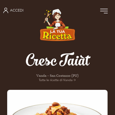
ACCEDI
Cresc Taiàt
Vanda – San Costanzo (PU)
Tutte le ricette di Vanda