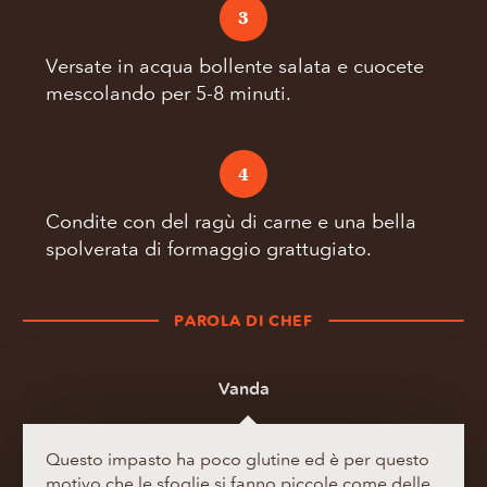
3
Versate in acqua bollente salata e cuocete
mescolando per 5-8 minuti.
4
Condite con del ragù di carne e una bella
spolverata di formaggio grattugiato.
PAROLA DI CHEF
Vanda
Questo impasto ha poco glutine ed è per questo
motivo che le sfoglie si fanno piccole come delle