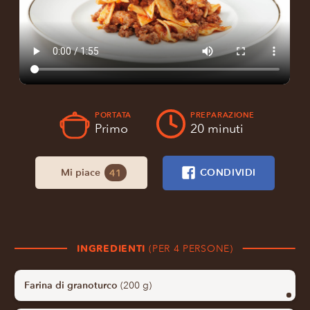
PORTATA
PREPARAZIONE
Primo
20 minuti
Mi piace
CONDIVIDI
41
INGREDIENTI
(PER 4 PERSONE)
Farina di granoturco
(200 g)