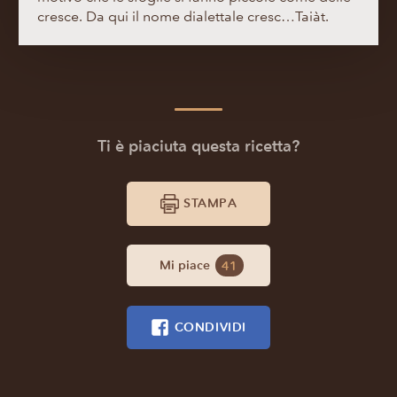
cresce. Da qui il nome dialettale cresc…Taiàt.
Ti è piaciuta questa ricetta?
STAMPA
Mi piace
41
CONDIVIDI