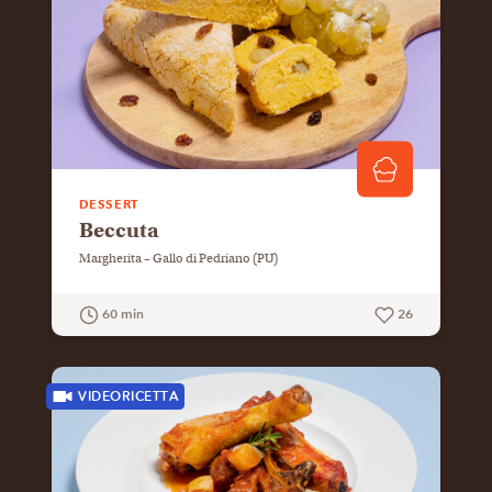
DESSERT
Beccuta
Margherita – Gallo di Pedriano (PU)
60 min
26
GUARDA LA RICETTA
VIDEORICETTA