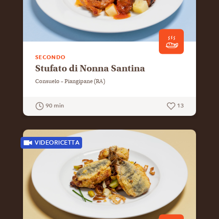
SECONDO
Stufato di Nonna Santina
Consuelo – Piangipane (RA)
90 min
13
GUARDA LA RICETTA
VIDEORICETTA