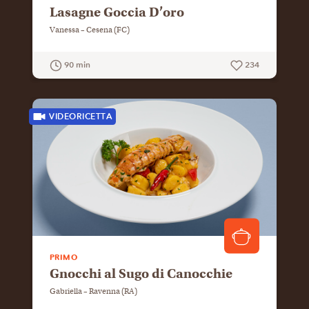
Lasagne Goccia D’oro
Vanessa – Cesena (FC)
90 min
234
GUARDA LA RICETTA
VIDEORICETTA
PRIMO
Gnocchi al Sugo di Canocchie
Gabriella – Ravenna (RA)