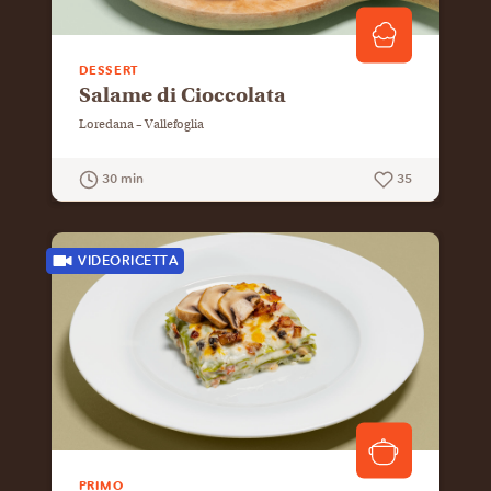
DESSERT
Salame di Cioccolata
Loredana – Vallefoglia
30 min
35
GUARDA LA RICETTA
VIDEORICETTA
PRIMO