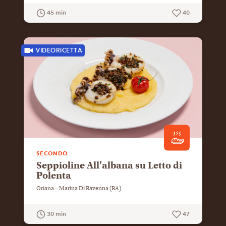
45 min
40
GUARDA LA RICETTA
VIDEORICETTA
SECONDO
Seppioline All’albana su Letto di
Polenta
Oriana – Marina Di Ravenna (RA)
30 min
47