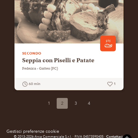
SECONDO
Seppia con Piselli e Patate
Federica – Gatteo (FC)
60 min
1
GUARDA LA RICETTA
1
2
3
4
Gestisci preferenze cookie
Contattaci
© 2013-2026
Arca Commerciale S.r.l.
· P.IVA 04573590405 ·
·