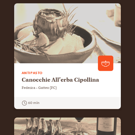
GUARDA LA RICETTA
ANTIPASTO
Canocchie All’erba Cipollina
Federica – Gatteo (FC)
60 min
GUARDA LA RICETTA