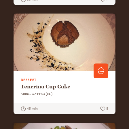
GUARDA LA RICETTA
DESSERT
Tenerina Cup Cake
Anna – GATTEO (FC)
45 min
5
GUARDA LA RICETTA