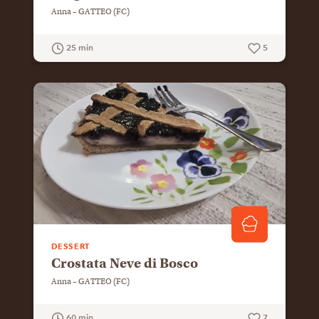
Anna – GATTEO (FC)
25 min
5
GUARDA LA RICETTA
DESSERT
Crostata Neve di Bosco
Anna – GATTEO (FC)
60 min
7