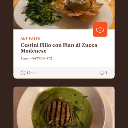
ANTIPASTO
Cestini Fillo con Flan di Zucca
Modenese
Anna – GATTEO (FC)
80 min
5
GUARDA LA RICETTA