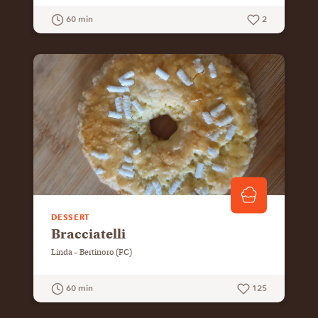
60 min
2
GUARDA LA RICETTA
DESSERT
Bracciatelli
Linda – Bertinoro (FC)
60 min
125
GUARDA LA RICETTA