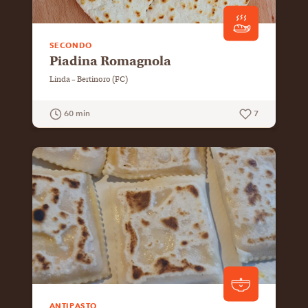
SECONDO
Piadina Romagnola
Linda – Bertinoro (FC)
60 min
7
GUARDA LA RICETTA
ANTIPASTO