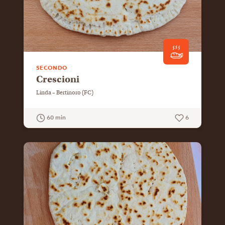
SECONDO
Crescioni
Linda – Bertinoro (FC)
60 min
6
GUARDA LA RICETTA