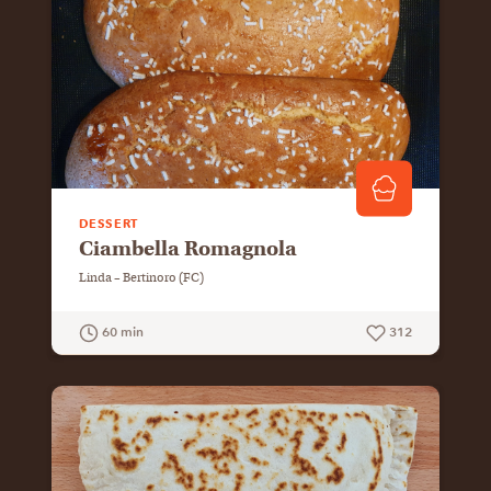
DESSERT
Ciambella Romagnola
Linda – Bertinoro (FC)
60 min
312
GUARDA LA RICETTA