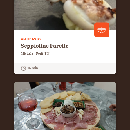
ANTIPASTO
Seppioline Farcite
Michela – Forlì (FO)
45 min
GUARDA LA RICETTA