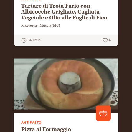
Tartare di Trota Fario con
Albicocche Grigliate, Cagliata
Vegetale e Olio alle Foglie di Fico
Francesca – Muccia (MC)
340 min
4
GUARDA LA RICETTA
ANTIPASTO
Pizza al Formaggio