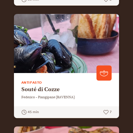
GUARDA LA RICETTA
ANTIPASTO
Souté di Cozze
Federico – Piangipane (RAVENNA)
45 min
7
GUARDA LA RICETTA