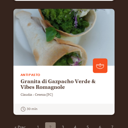
GUARDA LA RICETTA
ANTIPASTO
Granita di Gazpacho Verde &
Vibes Romagnole
Claudia – Cesena (FC)
30 min
GUARDA LA RICETTA
« Prec.
1
2
3
4
5
6
7