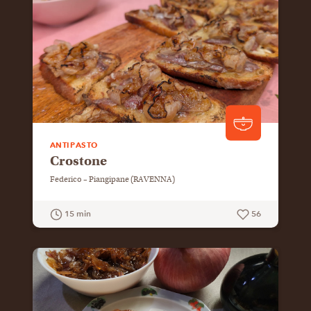
ANTIPASTO
Crostone
Federico – Piangipane (RAVENNA)
15 min
56
GUARDA LA RICETTA