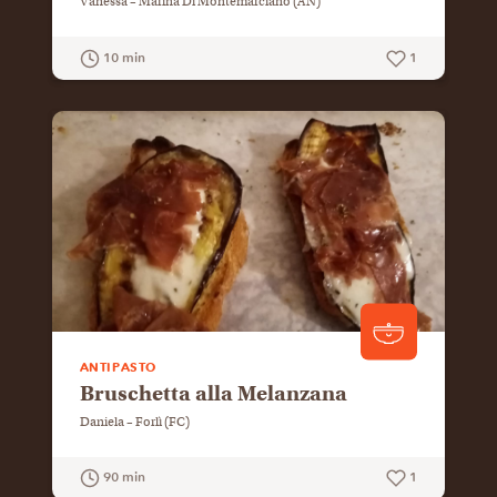
Vanessa – Marina Di Montemarciano (AN)
10 min
1
GUARDA LA RICETTA
ANTIPASTO
Bruschetta alla Melanzana
Daniela – Forlì (FC)
90 min
1