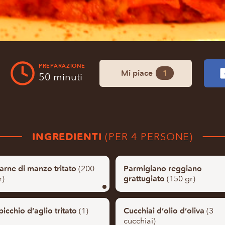
PREPARAZIONE
Mi piace
1
50 minuti
INGREDIENTI
(PER 4 PERSONE)
arne di manzo tritato
(200
Parmigiano reggiano
r)
grattugiato
(150 gr)
picchio d’aglio tritato
(1)
Cucchiai d’olio d’oliva
(3
cucchiai)