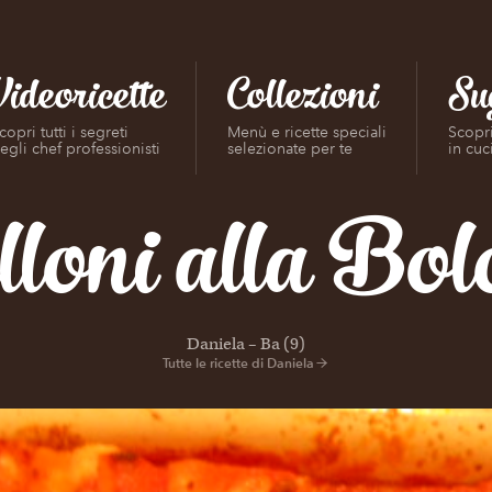
Videoricette
Collezioni
Su
copri tutti i segreti
Menù e ricette speciali
Scopri
egli chef professionisti
selezionate per te
in cuc
loni alla Bo
Daniela – Ba (9)
Tutte le ricette di Daniela