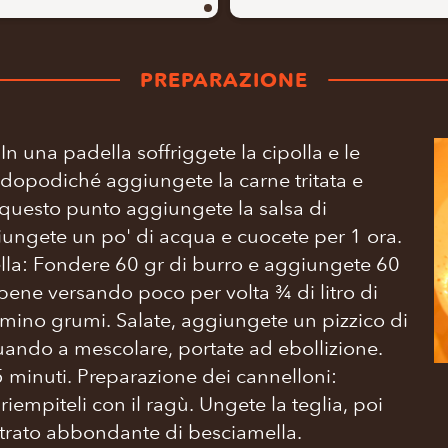
PREPARAZIONE
n una padella soffriggete la cipolla e le
o, dopodiché aggiungete la carne tritata e
 questo punto aggiungete la salsa di
ungete un po' di acqua e cuocete per 1 ora.
la: Fondere 60 gr di burro e aggiungete 60
 bene versando poco per volta ¾ di litro di
ormino grumi. Salate, aggiungete un pizzico di
ando a mescolare, portate ad ebollizione.
 minuti. Preparazione dei cannelloni:
riempiteli con il ragù. Ungete la teglia, poi
strato abbondante di besciamella.