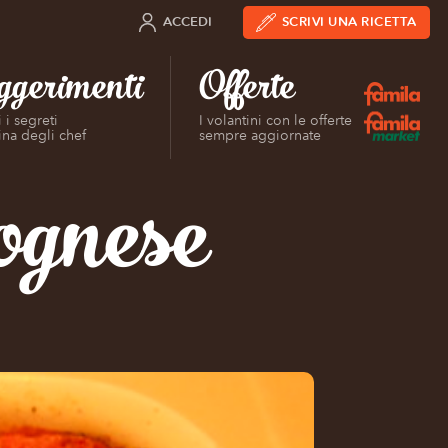
ACCEDI
SCRIVI UNA RICETTA
ggerimenti
Offerte
 i segreti
I volantini con le offerte
ina degli chef
sempre aggiornate
lognese