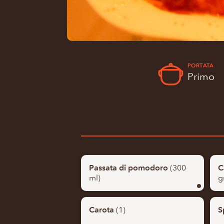
PORTATA
Primo
Passata di pomodoro
(300
C
ml)
g
Carota
(1)
S