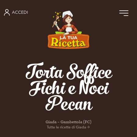
ACCEDI
Torta Soffice
Fichi e Noci
Pecan
Giada – Gambettola (FC)
Tutte le ricette di Giada