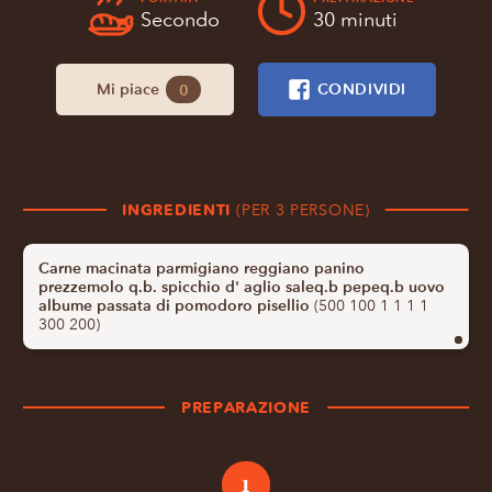
Secondo
30 minuti
Mi piace
CONDIVIDI
0
INGREDIENTI
(PER 3 PERSONE)
Carne macinata parmigiano reggiano panino
prezzemolo q.b. spicchio d' aglio saleq.b pepeq.b uovo
albume passata di pomodoro pisellio
(500 100 1 1 1 1
300 200)
PREPARAZIONE
1