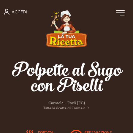
ACCEDI
Polpette al Sugo
con Piselli
Carmela – Forli (FC)
Tutte le ricette di Carmela
PORTATA
PREPARAZIONE