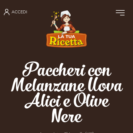
ACCEDI
Paccheri con
Melanzane Uova
Alici e Olive
Nere