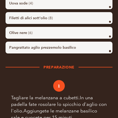
Uova sode
(4)
Filetti di alici sott'olio
(8)
Olive nere
(6)
Pangrattato aglio prezzemolo basilico
PREPARAZIONE
1
Tagliare la melanzana a cubetti.In una
padella fate rosolare lo spicchio d'aglio con
l'olio.Aggiungete le melanzane basilico
sale e cuocete per 15 minuti