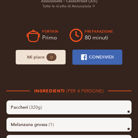
Annunziata – Chiaravalle (AN)
Tutte le ricette di Annunziata
PORTATA
PREPARAZIONE
Primo
80 minuti
Mi piace
CONDIVIDI
0
INGREDIENTI
(PER 4 PERSONE)
Paccheri
(320g)
Melanzana grossa
(1)