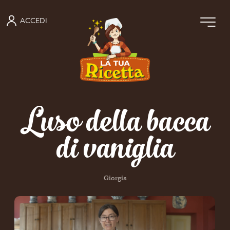
ACCEDI
L’uso della bacca
di vaniglia
Giorgia