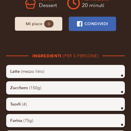
Dessert
20 minuti
Mi piace
CONDIVIDI
0
INGREDIENTI
(PER 5 PERSONE)
Latte
(mezzo litro)
Zucchero
(150g)
Tuorli
(4)
Farina
(75g)