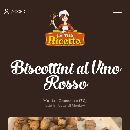
ACCEDI
Biscottini al Vino
Rosso
Monia – Cesenatico (FC)
Tutte le ricette di Monia