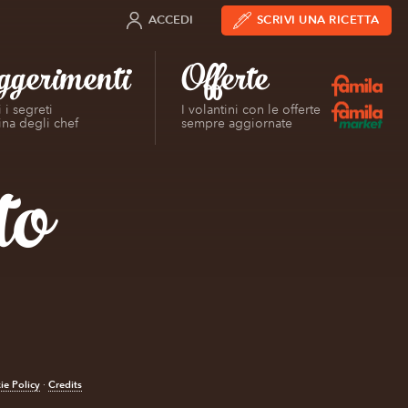
ACCEDI
SCRIVI UNA RICETTA
ggerimenti
Offerte
 i segreti
I volantini con le offerte
ina degli chef
sempre aggiornate
to
ie Policy
Credits
·