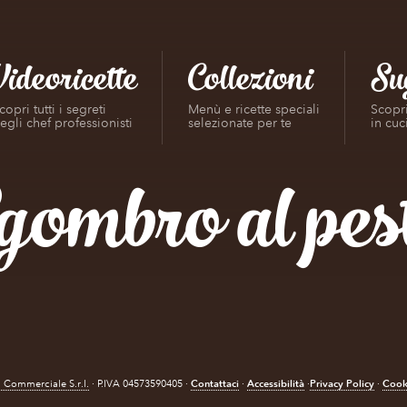
Videoricette
Collezioni
Su
copri tutti i segreti
Menù e ricette speciali
Scopri
egli chef professionisti
selezionate per te
in cuc
gombro al pes
Contattaci
Accessibilità
Privacy Policy
Cook
 Commerciale S.r.l.
· P.IVA 04573590405 ·
·
·
·